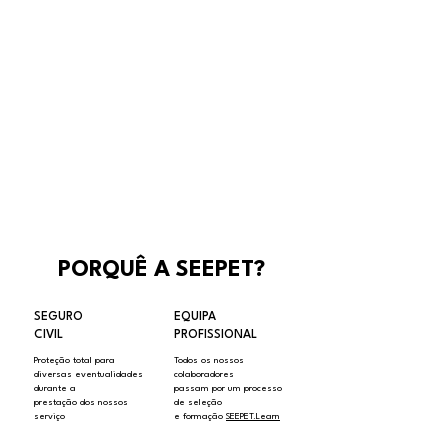
PORQUÊ A SEEPET?
SEGURO
EQUIPA
CIVIL
PROFISSIONAL
Proteção total para
Todos os nossos
diversas eventualidades
colaboradores
durante a
passam por um processo
prestação dos nossos
de seleção
serviço
e formação
SEEPET.Learn