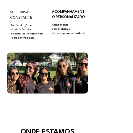
ACOMPANHAMENT
SUPERVISÃO
O PERSONALIZADO
CONSTANTE
Atendimento
Administração e
personalizável
supervisão total
desde o primeiro contacto
de todos os serviços pela
Pedro Favinha Lda.
ONDE ESTAMOS